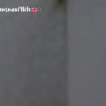
uns
navi4life