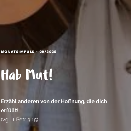
MONATSIMPULS - 09/2025
Hab Mut!
Erzähl anderen von der Hoffnung, die dich
erfüllt!
(vgl. 1 Petr 3,15)