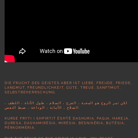
DIE FRUCHT DES GEISTES ABER IST LIEBE, FREUDE, FRIEDE,
LANGMUT, FREUNDLICHKEIT, GÜTE, TREUE, SANFTMUT,
SELBSTBEHERRSCHUNG.
لكن ثمر الروح هو المحبة ، الفرح ، السلام ، طول الأناة ، اللطف ،
الصلاح ، الأمانة ، الوداعة ، ضبط النفس.
KURSE FRYTI I SHPIRTIT ËSHTË DASHURIA, PAQJA, HAREJA,
DURESA, DASHAMIRËSIA, MIRËSIA, BESNIKËRIA, BUTËSIA,
PËRKORMËRIA.