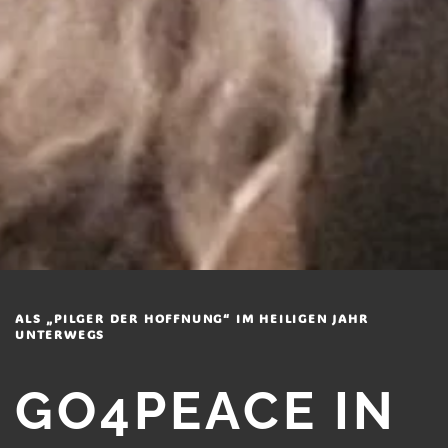
ALS „PILGER DER HOFFNUNG“ IM HEILIGEN JAHR
UNTERWEGS
GO4PEACE IN