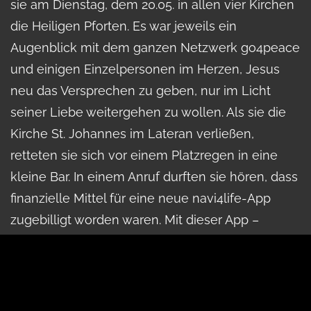
sie am Dienstag, dem 20.05. in allen vier Kirchen
die Heiligen Pforten. Es war jeweils ein
Augenblick mit dem ganzen Netzwerk go4peace
und einigen Einzelpersonen im Herzen, Jesus
neu das Versprechen zu geben, nur im Licht
seiner Liebe weitergehen zu wollen. Als sie die
Kirche St. Johannes im Lateran verließen,
retteten sie sich vor einem Platzregen in eine
kleine Bar. In einem Anruf durften sie hören, dass
finanzielle Mittel für eine neue navi4life-App
zugebilligt worden waren. Mit dieser App –
angelehnt an das Logbuch 1, Mein Leben -
windschief und glänzend“ verspricht unter den
Horizont vieler Jugendlicher gelangen zu
können, um sie für ihr Leben stark zu machen.