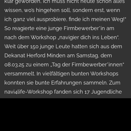
klar geworden, ich muss nicht heute schon alles
wissen, wo’s hingehen soll, sondern erst, wenn
ich ganz viel ausprobiere, finde ich meinen Weg!“
So reagierte eine junge Firmbewerber*in am
nach dem Workshop „navigier dich ins Leben“.
Weit über 150 junge Leute hatten sich aus dem
Dekanat Herford Minden am Samstag, dem
08.03.25 zu einem „Tag der Firmbewerber*innen“
versammelt. In vielfältigen bunten Workshops
konnten sie bunte Erfahrungen sammeln. Zum
navi4life-Workshop fanden sich 17 Jugendliche
ein. Am Ende bekamen alle das Logbuch
geschenkt. „Kann ich dir noch beim Tischrücken
helfen?“ fragte mich Samuel am Ende der
Veranstaltung. Tatkräftig packte er mit zu und