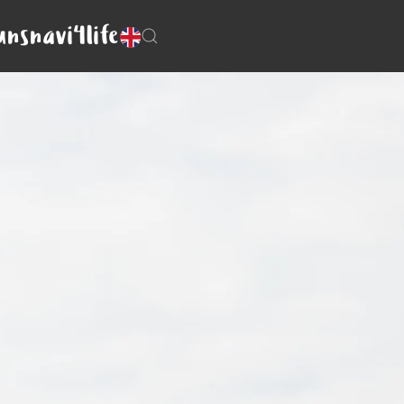
uns
navi4life