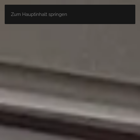
Zum Hauptinhalt springen